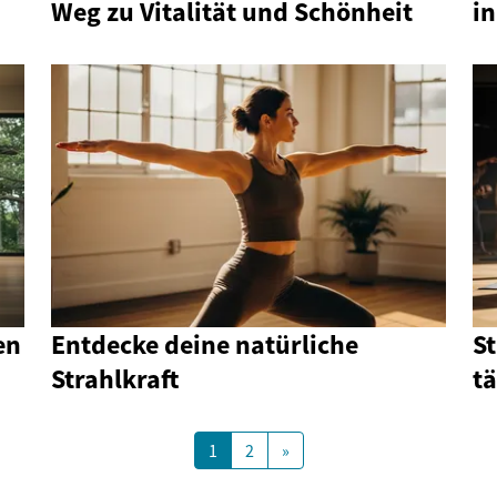
Weg zu Vitalität und Schönheit
i
en
Entdecke deine natürliche
S
Strahlkraft
tä
1
2
»