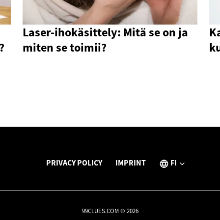
Laser-ihokäsittely: Mitä se on ja
Ka
?
miten se toimii?
ku
PRIVACY POLICY
IMPRINT
FI
99CLUES.COM © 2026