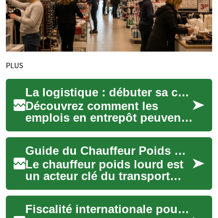
PLUS
La logistique : débuter sa carrière en entrepôt
Découvrez comment les
emplois en entrepôt peuvent
être le tremplin idéal pour
une carrière passionnante
Guide du Chauffeur Poids Lourd : Carrière et Perspectives
dans le domai...
Le chauffeur poids lourd est
un acteur clé du transport
routier, alliant compétences
techniques, responsabilité et
Fiscalité internationale pour l'acquisition de résidences de prestige
op...