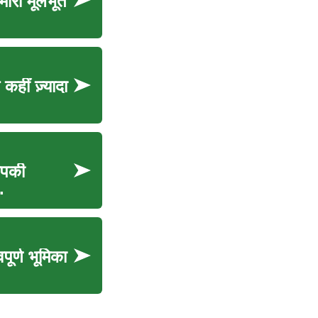
मारी मूलभूत
हीं ज़्यादा
आपकी
.
ूर्ण भूमिका