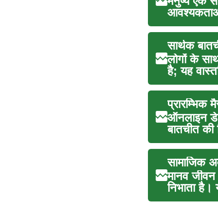
मनुष्य एक स
आवश्यकताओं
सार्थक बातच
लोगों के सा
है; यह वास्
प्रारम्भिक 
ऑनलाइन डेटि
बातचीत की 
सामाजिक अव
मानव जीवन म
निभाता है। 