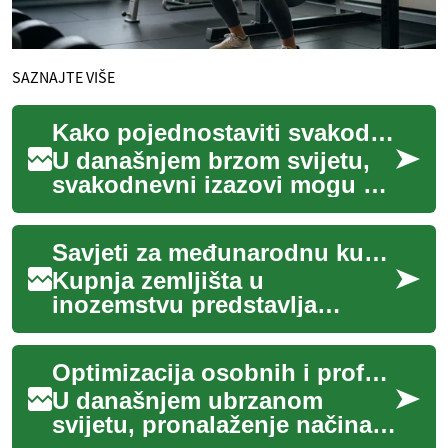
SAZNAJTE VIŠE
Kako pojednostaviti svakodnevne izazove
U današnjem brzom svijetu,
svakodnevni izazovi mogu se
činiti preplavljujućima, od
upravljanja vremenom do
Savjeti za međunarodnu kupnju zemljišta
održavanja...
Kupnja zemljišta u
inozemstvu predstavlja
značajnu priliku za ulaganje,
širenje poslovanja ili
Optimizacija osobnih i profesionalnih zadataka
ostvarivanje osobnih s...
U današnjem ubrzanom
svijetu, pronalaženje načina