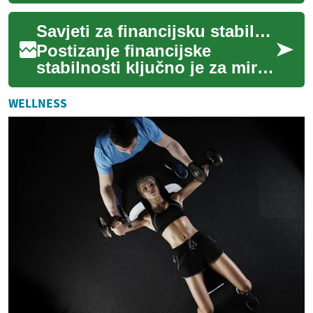
za učinkovito upravljanje
vremenom i resursima
Savjeti za financijsku stabilnost
postalo je ključno z...
Postizanje financijske
stabilnosti ključno je za miran
život i ostvarivanje
dugoročnih ciljeva. U
WELLNESS
današnjem promjenji...