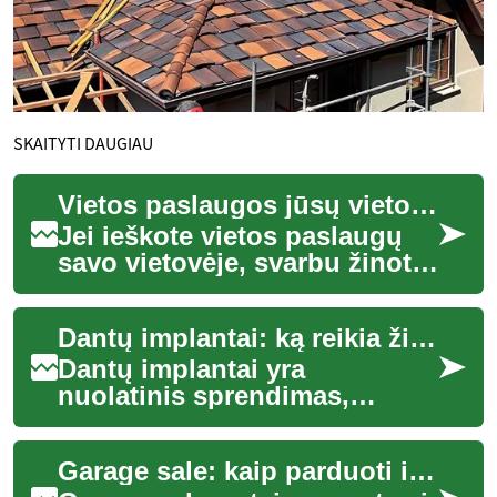
SKAITYTI DAUGIAU
Vietos paslaugos jūsų vietovėje: kaip rasti, palyginti ir pasirinkti tinkamiausią variantą
Jei ieškote vietos paslaugų
savo vietovėje, svarbu žinoti
kelis pagrindinius principus,
kurie padės priimti
Dantų implantai: ką reikia žinoti prieš procedūrą
informuot...
Dantų implantai yra
nuolatinis sprendimas,
skirtas pakeisti prarastus
dantis ir atkurti kramtymo
Garage sale: kaip parduoti ir pirkti antrinius daiktus
funkciją bei estetik...