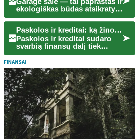
Garage sale — tai paprastas ir
ekologiškas būdas atsikratyti
nereikalingų daiktų ir rasti
vertingų radinių kitam pirk...
Paskolos ir kreditai: ką žinoti apie loan, credit ir bankus
Paskolos ir kreditai sudaro
svarbią finansų dalį tiek
asmeniniame, tiek verslo
planavime. Šiame tekste
FINANSAI
aptarsime, kai...