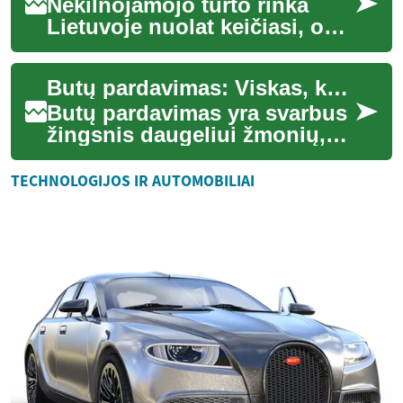
Nekilnojamojo turto rinka
Lietuvoje nuolat keičiasi, o
butų pardavimas išlieka viena
iš populiariausių investicijų.
Butų pardavimas: Viskas, ką reikia žinoti
N...
Butų pardavimas yra svarbus
žingsnis daugeliui žmonių,
nesvarbu, ar jie parduoda
savo pirmąjį būstą, ar
TECHNOLOGIJOS IR AUTOMOBILIAI
investuoja į ...