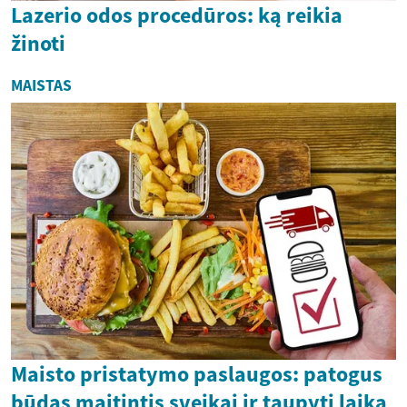
Lazerio odos procedūros: ką reikia
žinoti
MAISTAS
Maisto pristatymo paslaugos: patogus
būdas maitintis sveikai ir taupyti laiką