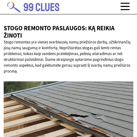
STOGO REMONTO PASLAUGOS: KĄ
REIKIA
ŽINOTI
Stogo remontas yra vienas svarbiausių namų priežiūros darbų, užtikrinančių
jūsų namų saugumą ir komfortą. Neprižiūrėtas stogas gali lemti rimtas
problemas, tokias kaip vandens pratekėjimas, pelėsių atsiradimas ar net
struktūriniai pažeidimai. Šiame straipsnyje aptarsime pagrindinius stogo
remonto aspektus, kad galėtumėte geriau suprasti šį svarbų namų priežiūros
procesą.