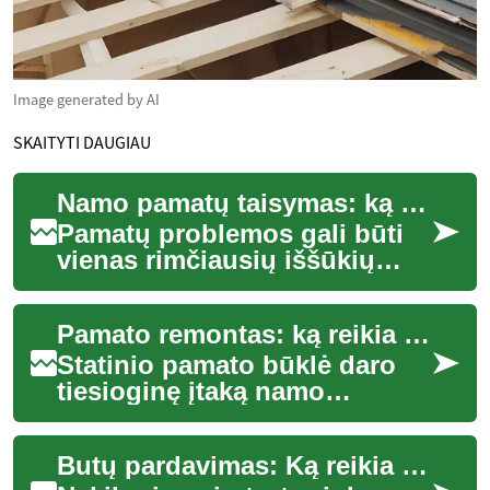
Image generated by AI
SKAITYTI DAUGIAU
Namo pamatų taisymas: ką reikėtų žinoti
Pamatų problemos gali būti
vienas rimčiausių iššūkių
namo gyvybingumui ir
saugumui. Šiame straipsnyje
Pamato remontas: ką reikia žinoti apie namo pamatus
aptarsime, kaip...
Statinio pamato būklė daro
tiesioginę įtaką namo
saugumui, komfortui ir
ilgaamžiškumui. Ankstyvas
Butų pardavimas: Ką reikia žinoti perkant nekilnojamąjį turtą Lietuvoje
problemų atpažinima...