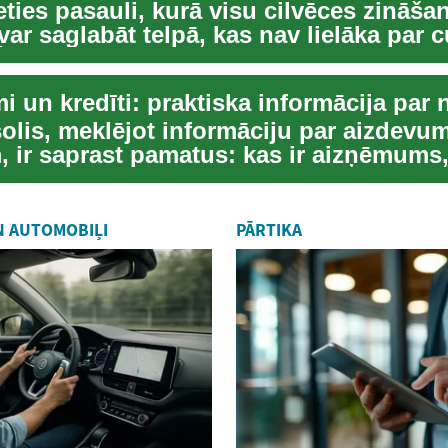
ties pasauli, kurā visu cilvēces zināša
ar saglabāt telpā, kas nav lielāka par 
 f...
solis, meklējot informāciju par aizdevu
, ir saprast pamatus: kas ir aizņēmums,
p...
N AUTOMOBIĻI
PĀRTIKA