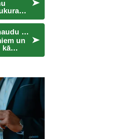
nu
cukura
Aizdevumi un kredīti: praktiska informācija par naudu un banku pakalpojumiem
miem un
 kā