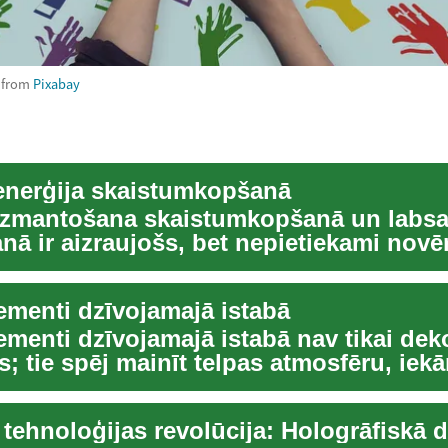
from
Pixabay
 enerģija skaistumkopšanā
 izmantošana skaistumkopšanā un labsa
nā ir aizraujošs, bet nepietiekami novē
ka...
ementi dzīvojamajā istabā
menti dzīvojamajā istabā nav tikai dek
; tie spēj mainīt telpas atmosfēru, iekā