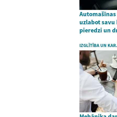
Automašīnas 
uzlabot savu
pieredzi un d
IZGLĪTĪBA UN KAR
Mehāniķa dar