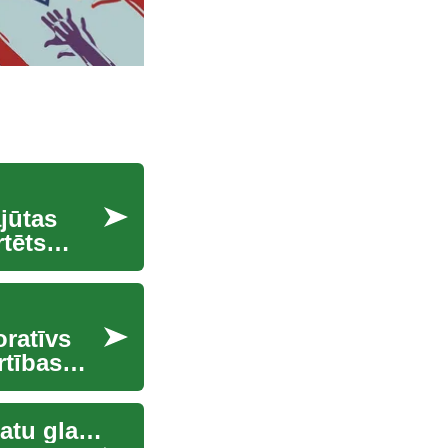
jūtas
rtēts
oratīvs
rtības
Optiskās tehnoloģijas revolūcija: Hologrāfiskā datu glabāšana