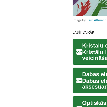
Image by
Gerd Altmann
LASĪT VAIRĀK
Kristālu
Kristālu
veicināša
virziens, 
Dabas el
Dabas ele
aksesuārs
funkci...