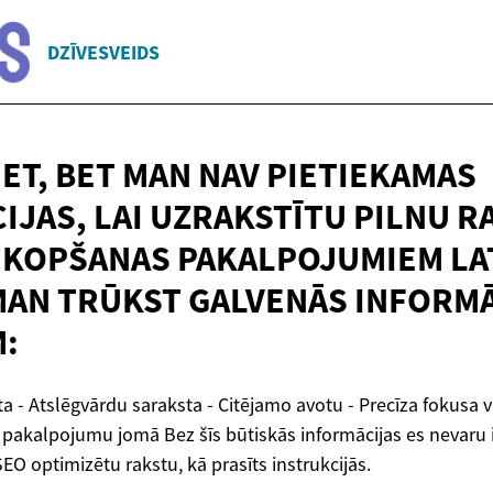
DZĪVESVEIDS
IET, BET MAN NAV PIETIEKAMAS
IJAS, LAI UZRAKSTĪTU PILNU R
KOPŠANAS PAKALPOJUMIEM LA
MAN TRŪKST GALVENĀS
INFORMĀ
:
ta - Atslēgvārdu saraksta - Citējamo avotu - Precīza fokusa 
akalpojumu jomā Bez šīs būtiskās informācijas es nevaru i
SEO optimizētu rakstu, kā prasīts instrukcijās.