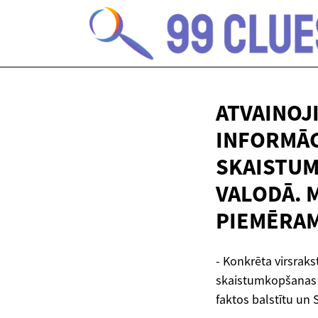
ATVAINOJ
INFORMĀC
SKAISTUM
VALODĀ. 
PIEMĒRAM
- Konkrēta virsraks
skaistumkopšanas p
faktos balstītu un 