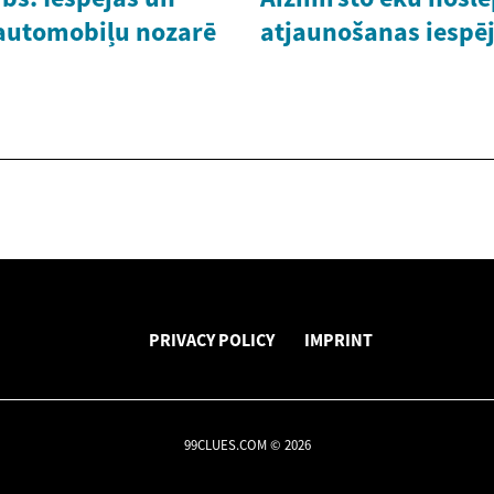
 automobiļu nozarē
atjaunošanas iespē
PRIVACY POLICY
IMPRINT
99CLUES.COM © 2026