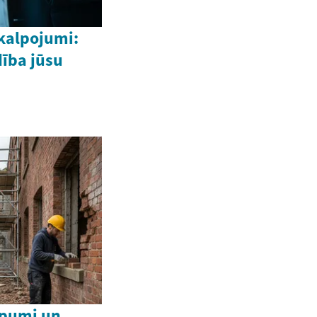
kalpojumi:
ība jūsu
ēpumi un