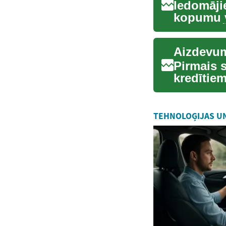
Iedomājie
kopumu v
kubiņu. Šī
Pirmais 
kredītiem
darbojas 
TEHNOLOĢIJAS U