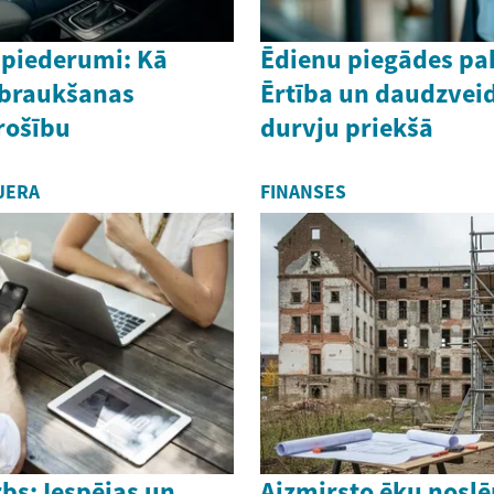
piederumi: Kā
Ēdienu piegādes pa
 braukšanas
Ērtība un daudzveid
rošību
durvju priekšā
JERA
FINANSES
bs: Iespējas un
Aizmirsto ēku nosl