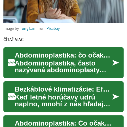
Image by
Tung Lam
from
Pixabay
ČÍTAŤ VIAC
Abdominoplastika: čo očakávať pri tummy tuck chirurgii
Abdominoplastika, často
nazývaná abdominoplasty
alebo tummy tuck, je
chirurgický zákrok zameraný
Bezkáblové klimatizácie: Efektívne chladenie pre moderné domácnosti
na zmenšenie prebyto...
Keď letné horúčavy udrú
naplno, mnohí z nás hľadajú
účinné spôsoby, ako si
udržať príjemné prostredie v
Abdominoplastika: Čo očakávať pri tummy tuck operácii
domácnosti. B...