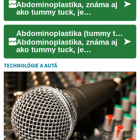
Abdominoplastika, známa aj
ako tummy tuck, je
chirurgický zákrok zameraný
na zlepšenie kontúr brucha
Abdominoplastika (tummy tuck): prehľad operácie
odstránením preb...
Abdominoplastika, známa aj
ako tummy tuck, je
chirurgický zákrok zameraný
na odstránenie prebytočnej
TECHNOLÓGIE A AUTÁ
kože a spevnenie...