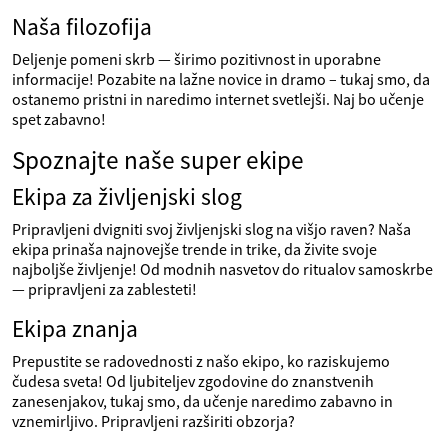
Naša filozofija
Deljenje pomeni skrb — širimo pozitivnost in uporabne
informacije! Pozabite na lažne novice in dramo – tukaj smo, da
ostanemo pristni in naredimo internet svetlejši. Naj bo učenje
spet zabavno!
Spoznajte naše super ekipe
Ekipa za življenjski slog
Pripravljeni dvigniti svoj življenjski slog na višjo raven? Naša
ekipa prinaša najnovejše trende in trike, da živite svoje
najboljše življenje! Od modnih nasvetov do ritualov samoskrbe
— pripravljeni za zablesteti!
Ekipa znanja
Prepustite se radovednosti z našo ekipo, ko raziskujemo
čudesa sveta! Od ljubiteljev zgodovine do znanstvenih
zanesenjakov, tukaj smo, da učenje naredimo zabavno in
vznemirljivo. Pripravljeni razširiti obzorja?