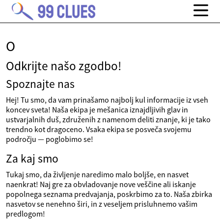
O
Odkrijte našo zgodbo!
Spoznajte nas
Hej! Tu smo, da vam prinašamo najbolj kul informacije iz vseh
koncev sveta! Naša ekipa je mešanica iznajdljivih glav in
ustvarjalnih duš, združenih z namenom deliti znanje, ki je tako
trendno kot dragoceno. Vsaka ekipa se posveča svojemu
področju — poglobimo se!
Za kaj smo
Tukaj smo, da življenje naredimo malo boljše, en nasvet
naenkrat! Naj gre za obvladovanje nove veščine ali iskanje
popolnega seznama predvajanja, poskrbimo za to. Naša zbirka
nasvetov se nenehno širi, in z veseljem prisluhnemo vašim
predlogom!