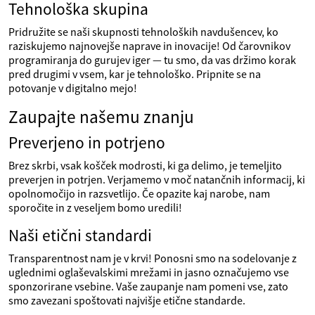
Tehnološka skupina
Pridružite se naši skupnosti tehnoloških navdušencev, ko
raziskujemo najnovejše naprave in inovacije! Od čarovnikov
programiranja do gurujev iger — tu smo, da vas držimo korak
pred drugimi v vsem, kar je tehnološko. Pripnite se na
potovanje v digitalno mejo!
Zaupajte našemu znanju
Preverjeno in potrjeno
Brez skrbi, vsak košček modrosti, ki ga delimo, je temeljito
preverjen in potrjen. Verjamemo v moč natančnih informacij, ki
opolnomočijo in razsvetlijo. Če opazite kaj narobe, nam
sporočite in z veseljem bomo uredili!
Naši etični standardi
Transparentnost nam je v krvi! Ponosni smo na sodelovanje z
uglednimi oglaševalskimi mrežami in jasno označujemo vse
sponzorirane vsebine. Vaše zaupanje nam pomeni vse, zato
smo zavezani spoštovati najvišje etične standarde.