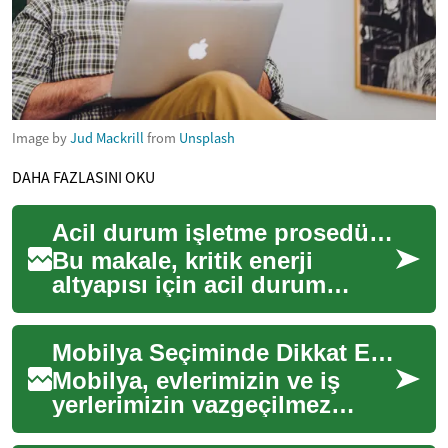
Image by
Jud Mackrill
from
Unsplash
DAHA FAZLASINI OKU
Acil durum işletme prosedürleri ve hazırlık planları
Bu makale, kritik enerji
altyapısı için acil durum
işletme prosedürleri ve
hazırlık planlarının ana
Mobilya Seçiminde Dikkat Edilmesi Gerekenler
bileşenlerini açı...
Mobilya, evlerimizin ve iş
yerlerimizin vazgeçilmez
unsurlarındandır. Doğru