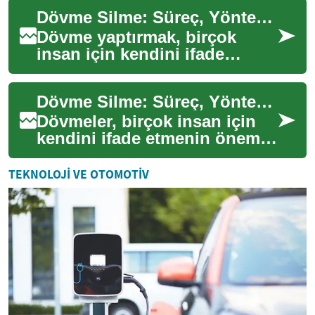
seçilmiş mobilyalar, yaşam
Dövme Silme: Süreç, Yöntemler ve Dikkat Edilmesi Gerekenler
alanlarımızı d...
Dövme yaptırmak, birçok
insan için kendini ifade
etmenin yaratıcı bir yoludur.
Ancak bazen insanlar
Dövme Silme: Süreç, Yöntemler ve Dikkat Edilmesi Gerekenler
dövmelerini çeşit...
Dövmeler, birçok insan için
kendini ifade etmenin önemli
bir yolu olsa da, bazıları
zamanla bu kalıcı sanat
TEKNOLOJI VE OTOMOTIV
eserlerin...