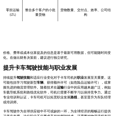
零担运输
整合多个客户的小批
货物数量、交付点、效率、公司结
(LTL)
量货物
构
价格、费率或成本估算提及的信息是基于最新可用数据，但可能随时间变
化。在做出财务决策前，建议进行独立研究。
提升卡车驾驶技能与职业发展
持续提升
驾驶技能
和适应行业变化对于卡车司机的
职业
发展至关重要。这
可能包括学习驾驶新型
车辆
、获得额外许可（如危险品运输许可），或掌
握先进的物流管理软件。随着技术在
运输
行业中的应用越来越广泛，例如
车载导航系统和路线优化软件，司机们需要不断学习以保持竞争力。通过
专业培训和认证，卡车司机可以拓宽职业发展
路线
，甚至晋升为车队经理
或培训师。
卡车驾驶作为全球供应链中不可或缺的一环，为全球经济的顺畅运行提供