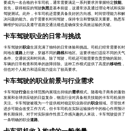
要成为一名合格的卡车司机，通常需要满足一系列要求并掌握特定
技能
。
首先，获得相应的驾驶
执照
是基本前提，这通常涉及通过理论考试和实际
驾驶测试。此外，卡车司机还需要具备良好的方向感、时间管理能力和解
决问题的能力。由于需要长时间驾驶，保持专注和警惕至关重要。熟悉车
辆维护知识以及遵守道路交通法规也是确保安全高效运输的关键。
卡车驾驶职业的日常与挑战
卡车驾驶的
职业
生涯充满了独特的日常体验和挑战。司机们经常需要长时
间地在
道路
上行驶，穿越不同的
路线
和地区。这要求他们适应不同的天气
条件、交通状况和时间表。除了驾驶，司机还可能需要负责货物的装卸、
车辆的日常检查和简单的故障排除。这种工作模式提供了高度的
移动性
，
但也对个人耐力和适应能力提出了较高要求。
卡车驾驶的职业前景与行业需求
卡车驾驶
行业
在全球范围内展现出持续的
需求
模式。随着电子商务的蓬勃
发展和全球供应链的日益复杂，物流行业对具备相关技能的卡车司机保持
关注。卡车驾驶被视为一个提供相对稳定职业路径的
职业
领域。尽管技术
进步可能会改变工作方式，但卡车司机在实际运输操作中的核心作用预计
将长期保持。对于对实际操作性质工作感兴趣的人来说，卡车驾驶提供了
一条明确的职业
道路
。
卡车司机收入构成的一般考量