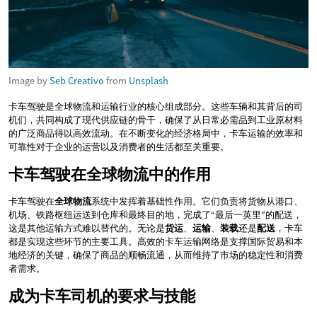
Image by
Seb Creativo
from
Unsplash
卡车驾驶是全球物流和运输行业的核心组成部分。这些车辆和其背后的司
机们，共同构成了现代供应链的骨干，确保了从日常必需品到工业原材料
的广泛商品得以高效流动。在不断变化的经济格局中，卡车运输的效率和
可靠性对于企业的运营以及消费者的生活都至关重要。
卡车驾驶在全球物流中的作用
卡车驾驶在
全球物流
系统中发挥着基础性作用。它们负责将货物从港口、
机场、铁路枢纽运送到仓库和最终目的地，完成了“最后一英里”的配送，
这是其他运输方式难以替代的。无论是
货运
、
运输
、
装载
还是
配送
，卡车
都是实现这些环节的主要工具。高效的卡车运输网络是支撑国际贸易和本
地经济的关键，确保了商品的顺畅流通，从而维持了市场的稳定性和消费
者需求。
成为卡车司机的要求与技能