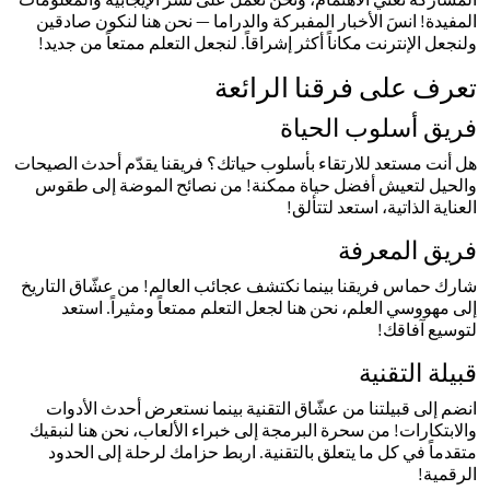
المفيدة! انسَ الأخبار المفبركة والدراما — نحن هنا لنكون صادقين
ولنجعل الإنترنت مكاناً أكثر إشراقاً. لنجعل التعلم ممتعاً من جديد!
تعرف على فرقنا الرائعة
فريق أسلوب الحياة
هل أنت مستعد للارتقاء بأسلوب حياتك؟ فريقنا يقدّم أحدث الصيحات
والحيل لتعيش أفضل حياة ممكنة! من نصائح الموضة إلى طقوس
العناية الذاتية، استعد لتتألق!
فريق المعرفة
شارك حماس فريقنا بينما نكتشف عجائب العالم! من عشّاق التاريخ
إلى مهووسي العلم، نحن هنا لجعل التعلم ممتعاً ومثيراً. استعد
لتوسيع آفاقك!
قبيلة التقنية
انضم إلى قبيلتنا من عشّاق التقنية بينما نستعرض أحدث الأدوات
والابتكارات! من سحرة البرمجة إلى خبراء الألعاب، نحن هنا لنبقيك
متقدماً في كل ما يتعلق بالتقنية. اربط حزامك لرحلة إلى الحدود
الرقمية!