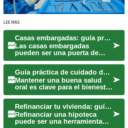
LEE MÁS
Casas embargadas: guía práctica para compradores hoy
Las casas embargadas
pueden ser una puerta de
entrada a precios por debajo
del mercado para
Guía práctica de cuidado dental y visitas al dentista
compradores y inversores,...
Mantener una buena salud
oral es clave para el bienestar
general: va más allá de una
sonrisa estética e influye en
Refinanciar tu vivienda: guía práctica
la...
Refinanciar una hipoteca
puede ser una herramienta