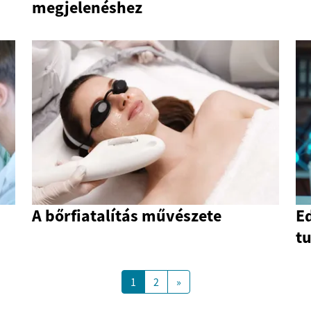
megjelenéshez
A bőrfiatalítás művészete
E
tu
1
2
»