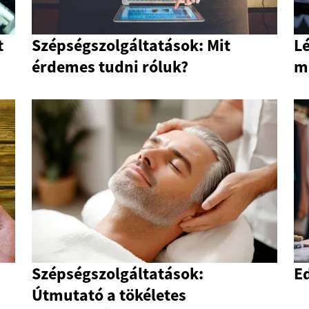
t
Szépségszolgáltatások: Mit
L
érdemes tudni róluk?
m
Szépségszolgáltatások:
E
Útmutató a tökéletes