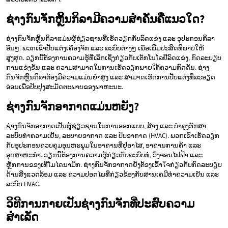
ຊ່າງກົນຈັກຫຼິ້ນກິລາມີຄວາມສຳຄັນຄືແນວໃດ?
ຊ່າງກົນຈັກຫຼິ້ນກິລາແມ່ນຜູ້ຊ່ຽວຊານທີ່ເຮັດວຽກກັບລົດແຂ່ງ ແລະ ອຸປະກອນກິລາ
ອື່ນໆ. ພວກເຂົາປັບແຕ່ງເຄື່ອງຈັກ ແລະ ລະບົບຕ່າງໆ ເພື່ອເພີ່ມປະສິດທິພາບໃຫ້
ສູງສຸດ. ວຽກນີ້ຕ້ອງການຄວາມຮູ້ທີ່ເລິກເຊິ່ງກ່ຽວກັບເຕັກໂນໂລຢີລົດແຂ່ງ, ກົດລະບຽບ
ການແຂ່ງຂັນ ແລະ ຄວາມສາມາດໃນການເຮັດວຽກພາຍໃຕ້ຄວາມກົດດັນ. ຊ່າງ
ກົນຈັກຫຼິ້ນກິລາຕ້ອງມີຄວາມແມ່ນຍຳສູງ ແລະ ສາມາດເຮັດການປັບແຕ່ງທີ່ລະອຽດ
ອ່ອນເພື່ອປັບປຸງສະມັດຕະພາບຂອງພາຫະນະ.
ຊ່າງກົນຈັກອາກາດແມ່ນຫຍັງ?
ຊ່າງກົນຈັກອາກາດເປັນຜູ້ຊ່ຽວຊານໃນການອອກແບບ, ສ້າງ ແລະ ບຳລຸງຮັກສາ
ລະບົບທຳຄວາມເຢັນ, ລະບາຍອາກາດ ແລະ ປັບອາກາດ (HVAC). ພວກເຂົາເຮັດວຽກ
ກັບອຸປະກອນຄວບຄຸມອຸນຫະພູມໃນອາຄານທີ່ຢູ່ອາໄສ, ອາຄານການຄ້າ ແລະ
ອຸດສາຫະກຳ. ວຽກນີ້ຕ້ອງການຄວາມຮູ້ກ່ຽວກັບລະບົບທໍ່, ວົງຈອນໄຟຟ້າ ແລະ
ຫຼັກການຂອງເທີໂມໄດນາມິກ. ຊ່າງກົນຈັກອາກາດຍັງຕ້ອງເຂົ້າໃຈກ່ຽວກັບກົດລະບຽບ
ດ້ານສິ່ງແວດລ້ອມ ແລະ ຄວາມປອດໄພທີ່ກ່ຽວຂ້ອງກັບສານເຄມີທຳຄວາມເຢັນ ແລະ
ລະບົບ HVAC.
ວິທີການກາຍເປັນຊ່າງກົນຈັກທີ່ປະສົບຄວາມ
ສຳເລັດ