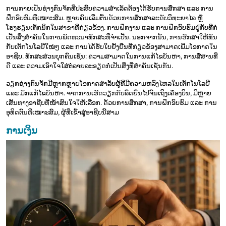
ການກາຍເປັນຊ່າງກົນຈັກທີ່ປະສົບຄວາມສຳເລັດຕ້ອງໄດ້ຮັບການສຶກສາ ແລະ ການ
ຝຶກອົບຮົມທີ່ເໝາະສົມ. ຫຼາຍຄົນເລີ່ມຕົ້ນດ້ວຍການສຶກສາລະດັບວິທະຍາໄລ ຫຼື
ໂຮງຮຽນເຕັກນິກໃນສາຂາທີ່ກ່ຽວຂ້ອງ. ການຝຶກງານ ແລະ ການຝຶກອົບຮົມຢູ່ກັບທີ່ກໍ່
ເປັນສິ່ງສຳຄັນໃນການພັດທະນາທັກສະທີ່ຈຳເປັນ. ນອກຈາກນັ້ນ, ການຮັກສາໃຫ້ທັນ
ກັບເຕັກໂນໂລຢີໃໝ່ໆ ແລະ ການໄດ້ຮັບໃບຢັ້ງຢືນທີ່ກ່ຽວຂ້ອງສາມາດເພີ່ມໂອກາດໃນ
ອາຊີບ. ທັກສະສ່ວນບຸກຄົນເຊັ່ນ: ຄວາມສາມາດໃນການແກ້ໄຂບັນຫາ, ການສື່ສານທີ່
ດີ ແລະ ຄວາມເອົາໃຈໃສ່ຕໍ່ລາຍລະອຽດກໍ່ເປັນສິ່ງທີ່ສຳຄັນເຊັ່ນກັນ.
ວຽກຊ່າງກົນຈັກມີຫຼາກຫຼາຍໂອກາດສຳລັບຜູ້ທີ່ມີຄວາມຫລົງໄຫລໃນເຕັກໂນໂລຢີ
ແລະ ມັກແກ້ໄຂບັນຫາ. ຈາກການເຮັດວຽກກັບລົດຍົນໄປຈົນເຖິງເຄື່ອງບິນ, ມີຫຼາຍ
ເສັ້ນທາງອາຊີບທີ່ໜ້າສົນໃຈໃຫ້ເລືອກ. ດ້ວຍການສຶກສາ, ການຝຶກອົບຮົມ ແລະ ການ
ອຸທິດຕົນທີ່ເໝາະສົມ, ຜູ້ທີ່ເຂົ້າສູ່ອາຊີບນີ້ສາມ
ການເງິນ