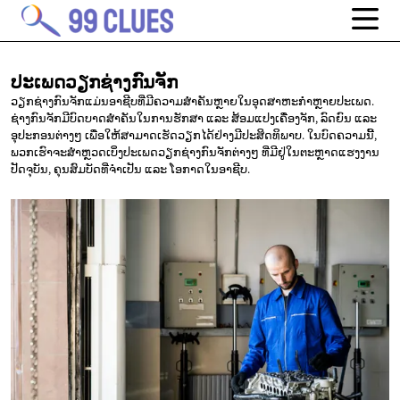
ປະເພດວຽກຊ່າງກົນຈັກ
ວຽກຊ່າງກົນຈັກແມ່ນອາຊີບທີ່ມີຄວາມສຳຄັນຫຼາຍໃນອຸດສາຫະກຳຫຼາຍປະເພດ.
ຊ່າງກົນຈັກມີບົດບາດສຳຄັນໃນການຮັກສາ ແລະ ສ້ອມແປງເຄື່ອງຈັກ, ລົດຍົນ ແລະ
ອຸປະກອນຕ່າງໆ ເພື່ອໃຫ້ສາມາດເຮັດວຽກໄດ້ຢ່າງມີປະສິດທິພາບ. ໃນບົດຄວາມນີ້,
ພວກເຮົາຈະສຳຫຼວດເບິ່ງປະເພດວຽກຊ່າງກົນຈັກຕ່າງໆ ທີ່ມີຢູ່ໃນຕະຫຼາດແຮງງານ
ປັດຈຸບັນ, ຄຸນສົມບັດທີ່ຈຳເປັນ ແລະ ໂອກາດໃນອາຊີບ.