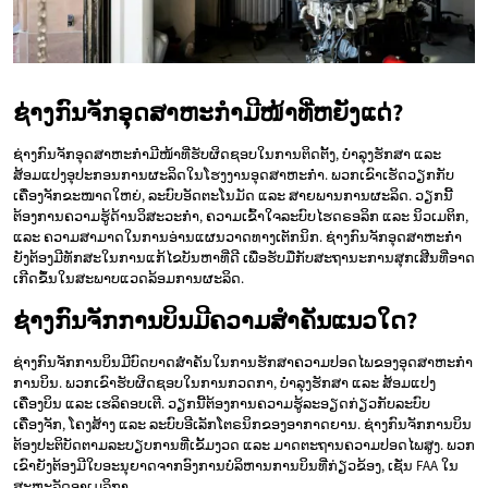
ຊ່າງກົນຈັກອຸດສາຫະກຳມີໜ້າທີ່ຫຍັງແດ່?
ຊ່າງກົນຈັກອຸດສາຫະກຳມີໜ້າທີ່ຮັບຜິດຊອບໃນການຕິດຕັ້ງ, ບຳລຸງຮັກສາ ແລະ
ສ້ອມແປງອຸປະກອນການຜະລິດໃນໂຮງງານອຸດສາຫະກຳ. ພວກເຂົາເຮັດວຽກກັບ
ເຄື່ອງຈັກຂະໜາດໃຫຍ່, ລະບົບອັດຕະໂນມັດ ແລະ ສາຍພານການຜະລິດ. ວຽກນີ້
ຕ້ອງການຄວາມຮູ້ດ້ານວິສະວະກຳ, ຄວາມເຂົ້າໃຈລະບົບໄຮດຣອລິກ ແລະ ນິວເມຕິກ,
ແລະ ຄວາມສາມາດໃນການອ່ານແຜນວາດທາງເຕັກນິກ. ຊ່າງກົນຈັກອຸດສາຫະກຳ
ຍັງຕ້ອງມີທັກສະໃນການແກ້ໄຂບັນຫາທີ່ດີ ເພື່ອຮັບມືກັບສະຖານະການສຸກເສີນທີ່ອາດ
ເກີດຂຶ້ນໃນສະພາບແວດລ້ອມການຜະລິດ.
ຊ່າງກົນຈັກການບິນມີຄວາມສຳຄັນແນວໃດ?
ຊ່າງກົນຈັກການບິນມີບົດບາດສຳຄັນໃນການຮັກສາຄວາມປອດໄພຂອງອຸດສາຫະກຳ
ການບິນ. ພວກເຂົາຮັບຜິດຊອບໃນການກວດກາ, ບຳລຸງຮັກສາ ແລະ ສ້ອມແປງ
ເຄື່ອງບິນ ແລະ ເຮລິຄອບເຕີ. ວຽກນີ້ຕ້ອງການຄວາມຮູ້ລະອຽດກ່ຽວກັບລະບົບ
ເຄື່ອງຈັກ, ໂຄງສ້າງ ແລະ ລະບົບອີເລັກໂຕຣນິກຂອງອາກາດຍານ. ຊ່າງກົນຈັກການບິນ
ຕ້ອງປະຕິບັດຕາມລະບຽບການທີ່ເຂັ້ມງວດ ແລະ ມາດຕະຖານຄວາມປອດໄພສູງ. ພວກ
ເຂົາຍັງຕ້ອງມີໃບອະນຸຍາດຈາກອົງການບໍລິຫານການບິນທີ່ກ່ຽວຂ້ອງ, ເຊັ່ນ FAA ໃນ
ສະຫະລັດອາເມລິກາ.