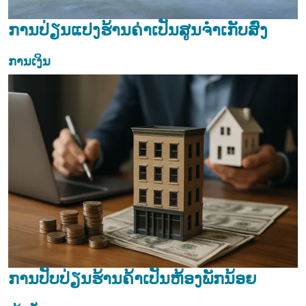
ການປ່ຽນແປງຮ້ານຄ່າເປັນສູນຈໍາເກັບສົ່ງ
ການເງິນ
ການປັບປ່ຽນຮ້ານຄ້າເປັນຫ້ອງພັກນ້ອຍ