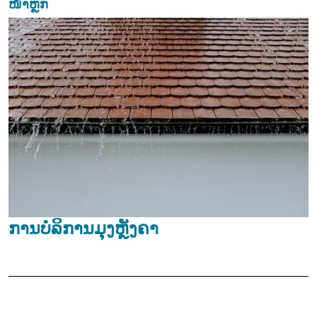
ໜ້າຫຼັກ
ການບໍລິການມຸງຫຼັງຄາ