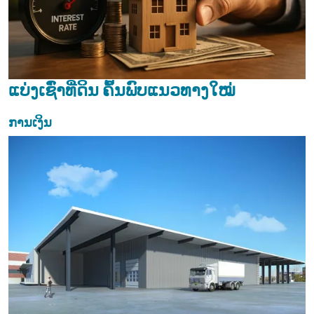
ແບ່ງເຊົ່າທີ່ດິນ ຄົ້ນພົບແນວທາງໃໝ່
ການເງິນ