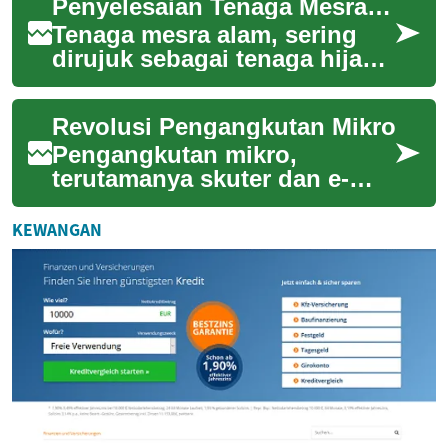
Penyelesaian Tenaga Mesra Alam Global
alternatif peng...
Tenaga mesra alam, sering
dirujuk sebagai tenaga hijau
atau tenaga boleh
diperbaharui, memainkan
Revolusi Pengangkutan Mikro
peranan penting dala...
Pengangkutan mikro,
terutamanya skuter dan e-
skuter, telah mengubah
landskap bandar dengan
KEWANGAN
menawarkan penyelesaian
pe...