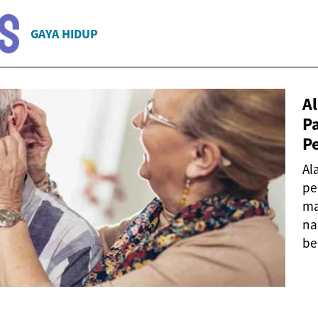
GAYA HIDUP
A
P
P
Al
pe
ma
na
be