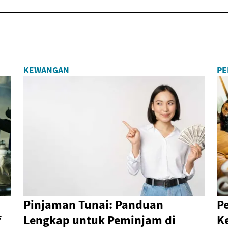
KEWANGAN
PE
Pinjaman Tunai: Panduan
P
f
Lengkap untuk Peminjam di
K