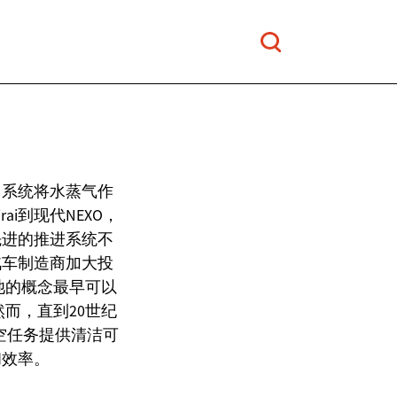
力系统将水蒸气作
i到现代NEXO，
先进的推进系统不
汽车制造商加大投
池的概念最早可以
然而，直到20世纪
空任务提供清洁可
和效率。