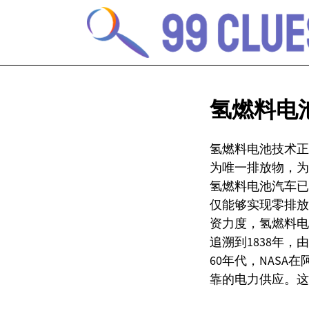
氢燃料电
氢燃料电池技术正
为唯一排放物，为
氢燃料电池汽车已
仅能够实现零排放
资力度，氢燃料电
追溯到1838年
60年代，NAS
靠的电力供应。这