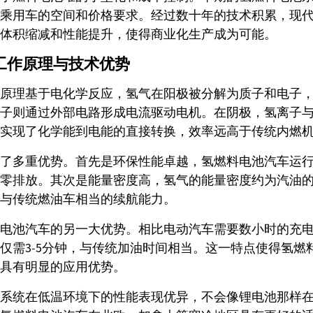
乘用车的空间和价格要求。经过数十年的技术积累，现
体积缩减和性能提升，使得商业化生产成为可能。
工作原理与技术优势
原理基于电化学反应，氢气在阳极被分解为质子和电子
子则通过外部电路形成电流驱动电机。在阴极，氢离子
实现了化学能到电能的直接转换，效率远高于传统内燃
了多重优势。首先是环保性能卓越，氢燃料电池汽车运
零排放。其次是能量密度高，氢气的能量密度约为汽油
与传统燃油车相当的续航能力。
电池汽车的另一大优势。相比电动汽车需要数小时的充
仅需3-5分钟，与传统加油时间相当。这一特点使得氢燃
具有明显的应用优势。
系统在低温环境下的性能表现优异，不会像锂电池那样