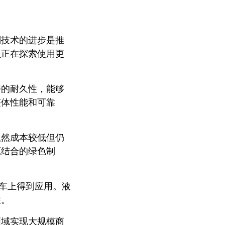
剂技术的进步是推
员正在探索使用更
好的耐久性，能够
整体性能和可靠
虽然成本较低但仍
源结合的绿色制
用车上得到应用。液
性。
领域实现大规模商