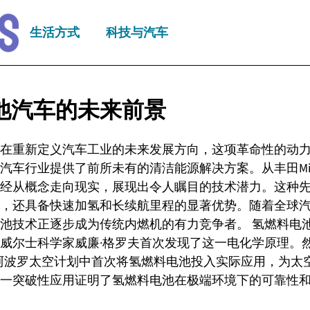
生活方式
科技与汽车
池汽车的未来前景
在重新定义汽车工业的未来发展方向，这项革命性的动
汽车行业提供了前所未有的清洁能源解决方案。从丰田Mira
经从概念走向现实，展现出令人瞩目的技术潜力。这种
，还具备快速加氢和长续航里程的显著优势。随着全球
池技术正逐步成为传统内燃机的有力竞争者。 氢燃料电
，由威尔士科学家威廉·格罗夫首次发现了这一电化学原理。
A在阿波罗太空计划中首次将氢燃料电池投入实际应用，为太
一突破性应用证明了氢燃料电池在极端环境下的可靠性