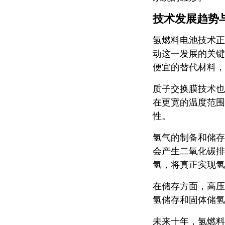
技术发展趋势
氢燃料电池技术正
动这一发展的关键
便宜的替代材料，
质子交换膜技术也
在更宽的温度范围
性。
氢气的制备和储存
会产生二氧化碳排
氢，将真正实现氢
在储存方面，高压
氢储存和固体储氢
未来十年，氢燃料