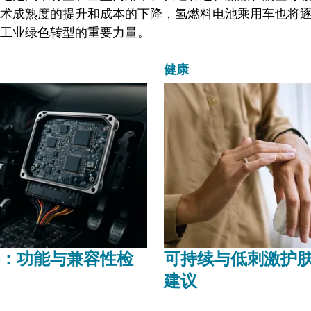
术成熟度的提升和成本的下降，氢燃料电池乘用车也将
工业绿色转型的重要力量。
健康
：功能与兼容性检
可持续与低刺激护
建议