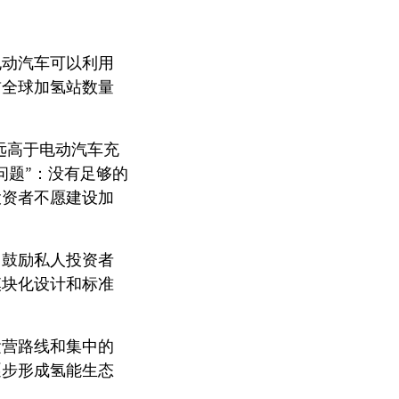
电动汽车可以利用
前全球加氢站数量
，远高于电动汽车充
问题”：没有足够的
投资者不愿建设加
，鼓励私人投资者
模块化设计和标准
运营路线和集中的
逐步形成氢能生态