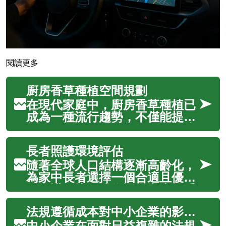
閱讀更多
廚房香草種植空間規劃
在現代家庭中，廚房香草種植已
成為一種流行趨勢，不僅能提供
新鮮的調味料，還能為居家環境
增添自然氣息。合理的空間規劃
長者照護環境評估
是成功種植香草的關鍵，需要考
慮光照條件、通風環境、澆水系
隨著全球人口結構逐漸高齡化，
統以及植物的生長特性。透過科
為家中長者選擇一個合適且優質
學的規劃方法和適當的栽培技
的照護環境，成為許多家庭的重
術，即使在有...
要考量。這不僅關乎長者的日常
法規遵循成本對中小企業的影響評估
起居，更直接影響他們的心理健
康、社交互動與生活品質。因
中小企業在面對日益複雜的法規