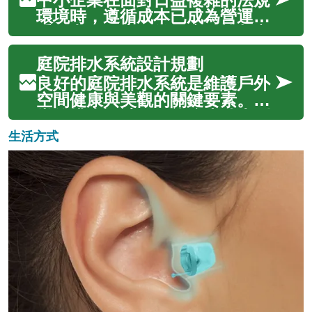
此，進行全面且深入的照護環境
環境時，遵循成本已成為營運的
評估，是確保長者獲得最佳支援
重要考量因素。從政府政策制定
與舒適生活空...
到實際執行，企業需要投入大量
庭院排水系統設計規劃
資源確保合規性，這些成本不僅
影響財務表現，更關係到企業的
良好的庭院排水系統是維護戶外
長期發展策略與市場競爭力。本
空間健康與美觀的關鍵要素。適
文深入分析法規遵循對中小企業
當的排水設計不僅能防止積水問
造成的多層...
題，還能保護植物根系、延長戶
生活方式
外家具壽命，並確保庭院在各個
季節都能正常使用。有效的排水
規劃需要考慮地形、氣候、土壤
特性以及現有的景觀設計，透過
專業的材料...