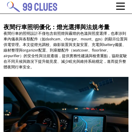
夜間行車照明優化：燈光選擇與法規考量
夜間行車的照明設計不僅包含前照燈與霧燈的色溫與照度選擇，也牽涉到
車內儀表與各類配件（如dashcam、charger、mount、gps）的顯示位置與
供電管理。本文從燈光調校、錄影裝置與支架安置、充電與battery備援、
線材整理與organizer配置、到座艙配件（seatcover、floorliner、
airpurifier）的安全性與法規遵循，提供實務性建議與檢查重點，協助駕駛
在不同天候與路況下提升能見度、減少眩光與維持系統穩定，進而提升整
體夜間行車安全。