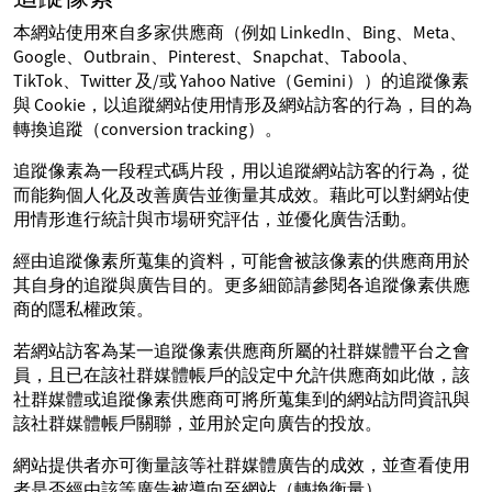
本網站使用來自多家供應商（例如 LinkedIn、Bing、Meta、
Google、Outbrain、Pinterest、Snapchat、Taboola、
TikTok、Twitter 及/或 Yahoo Native（Gemini））的追蹤像素
與 Cookie，以追蹤網站使用情形及網站訪客的行為，目的為
轉換追蹤（conversion tracking）。
追蹤像素為一段程式碼片段，用以追蹤網站訪客的行為，從
而能夠個人化及改善廣告並衡量其成效。藉此可以對網站使
用情形進行統計與市場研究評估，並優化廣告活動。
經由追蹤像素所蒐集的資料，可能會被該像素的供應商用於
其自身的追蹤與廣告目的。更多細節請參閱各追蹤像素供應
商的隱私權政策。
若網站訪客為某一追蹤像素供應商所屬的社群媒體平台之會
員，且已在該社群媒體帳戶的設定中允許供應商如此做，該
社群媒體或追蹤像素供應商可將所蒐集到的網站訪問資訊與
該社群媒體帳戶關聯，並用於定向廣告的投放。
網站提供者亦可衡量該等社群媒體廣告的成效，並查看使用
者是否經由該等廣告被導向至網站（轉換衡量）。